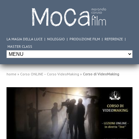
LA MAGIA DELLA LUCE
|
NOLEGGIO
|
PRODUZIONE FILM
|
REFERENZE
|
MASTER CLASS
home
»
Corso ONLINE – Corso VideoMaking
»
Corso di VideoMaking