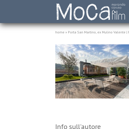
home
»
Porta San Martino, ex Mulino Valente |
Info sull'autore