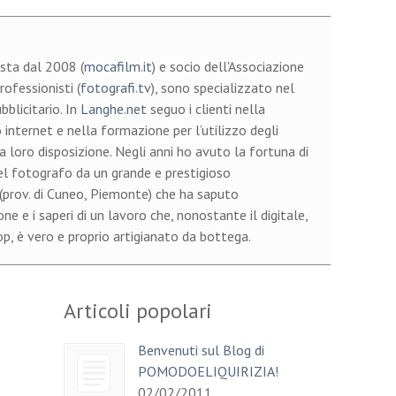
sta dal 2008 (
mocafilm.it
) e socio dell'Associazione
ofessionisti (
fotografi.tv
), sono specializzato nel
bblicitario. In
Langhe.net
seguo i clienti nella
 internet e nella formazione per l’utilizzo degli
a loro disposizione. Negli anni ho avuto la fortuna di
el fotografo da un grande e prestigioso
 (prov. di Cuneo, Piemonte) che ha saputo
e e i saperi di un lavoro che, nonostante il digitale,
, è vero e proprio artigianato da bottega.
Articoli popolari
Benvenuti sul Blog di
POMODOELIQUIRIZIA!
02/02/2011