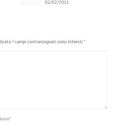
02/02/2011
blicato I campi contrassegnati sono richiesti
*
Nome
*