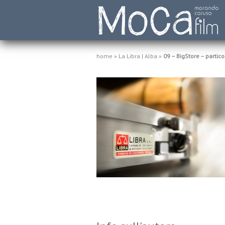
home
»
La Libra | Alba
»
09 – BigStore – partico