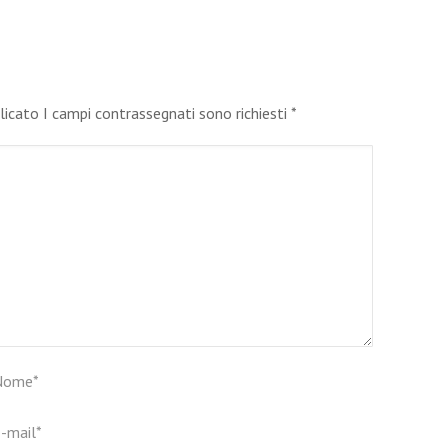
blicato I campi contrassegnati sono richiesti
*
Nome
*
-mail
*