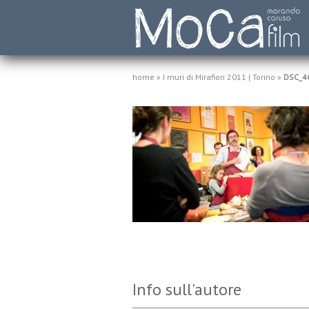
home
»
I muri di Mirafiori 2011 | Torino
»
DSC_4
Info sull'autore