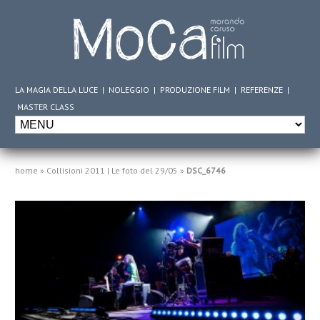
LA MAGIA DELLA LUCE
|
NOLEGGIO
|
PRODUZIONE FILM
|
REFERENZE
|
MASTER CLASS
home
»
Collisioni 2011 | Le foto del 29/05
»
DSC_6746