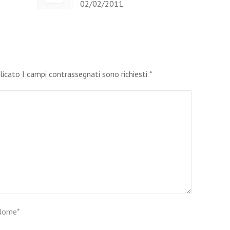
02/02/2011
blicato I campi contrassegnati sono richiesti
*
Nome
*