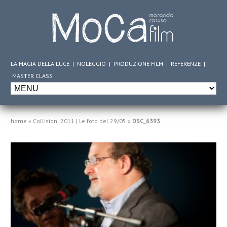
LA MAGIA DELLA LUCE
|
NOLEGGIO
|
PRODUZIONE FILM
|
REFERENZE
|
MASTER CLASS
home
»
Collisioni 2011 | Le foto del 29/05
»
DSC_6393