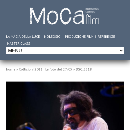
LA MAGIA DELLA LUCE
|
NOLEGGIO
|
PRODUZIONE FILM
|
REFERENZE
|
MASTER CLASS
home
»
Collisioni 2011 | Le foto del 27/05
»
DSC_5518