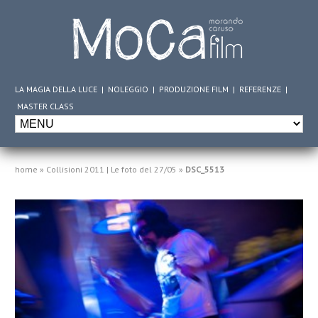
LA MAGIA DELLA LUCE
|
NOLEGGIO
|
PRODUZIONE FILM
|
REFERENZE
|
MASTER CLASS
home
»
Collisioni 2011 | Le foto del 27/05
»
DSC_5513