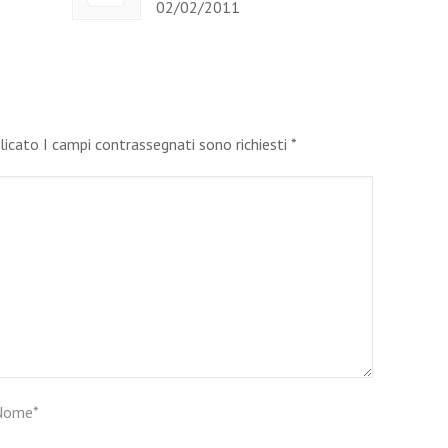
02/02/2011
blicato I campi contrassegnati sono richiesti
*
Nome
*