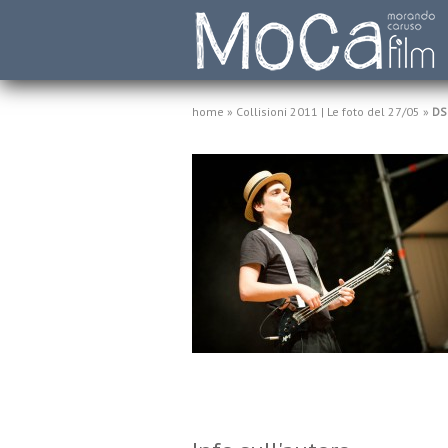
home
»
Collisioni 2011 | Le foto del 27/05
»
DS