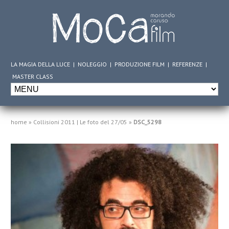
LA MAGIA DELLA LUCE
|
NOLEGGIO
|
PRODUZIONE FILM
|
REFERENZE
|
MASTER CLASS
home
»
Collisioni 2011 | Le foto del 27/05
»
DSC_5298