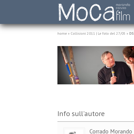
home
»
Collisioni 2011 | Le foto del 27/05
»
DS
Info sull'autore
Corrado Morando