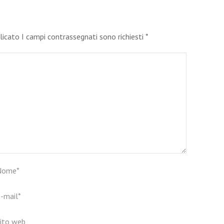
blicato I campi contrassegnati sono richiesti
*
Nome
*
-mail
*
ito web